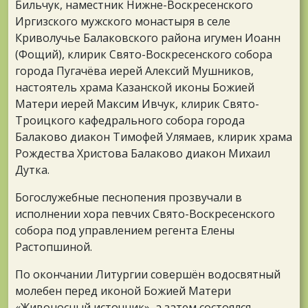
Бильчук, наместник Нижне-Воскресенского
Иргизского мужского монастыря в селе
Криволучье Балаковского района игумен Иоанн
(Фощий), клирик Свято-Воскресенского собора
города Пугачёва иерей Алексий Мушников,
настоятель храма Казанской иконы Божией
Матери иерей Максим Ивчук, клирик Свято-
Троицкого кафедрального собора города
Балаково диакон Тимофей Улямаев, клирик храма
Рождества Христова Балаково диакон Михаил
Дутка.
Богослужебные песнопения прозвучали в
исполнении хора певчих Свято-Воскресенского
собора под управлением регента Елены
Растопшиной.
По окончании Литургии совершён водосвятный
молебен перед иконой Божией Матери
«Живоносный источник», а затем состоялся